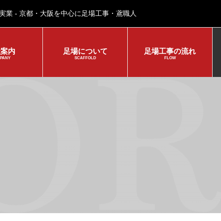
実業 - 京都・大阪を中心に足場工事・鳶職人
社案内
足場について
足場工事の流れ
PANY
SCAFFOLD
FLOW