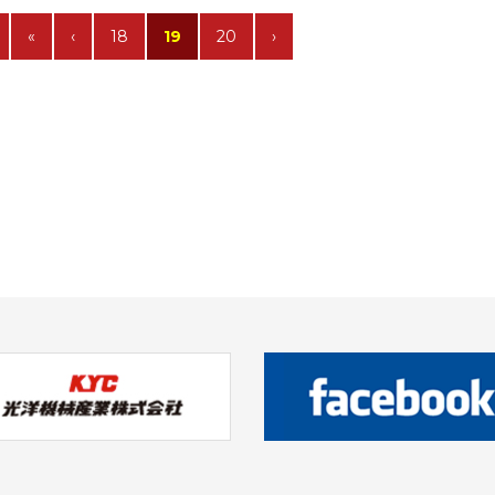
«
‹
18
19
20
›