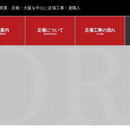
実業 - 京都・大阪を中心に足場工事・鳶職人
社案内
足場について
足場工事の流れ
PANY
SCAFFOLD
FLOW