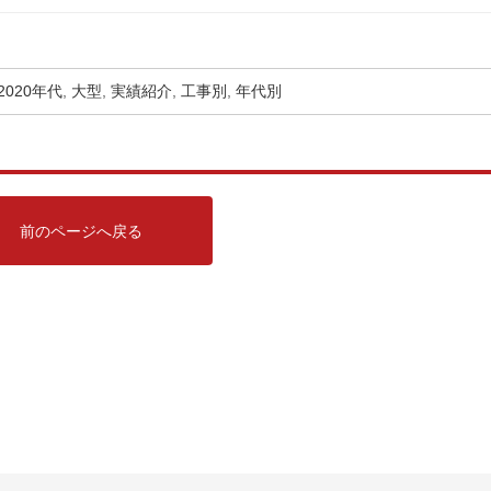
2020年代
カ
,
大型
,
実績紹介
,
工事別
,
年代別
テ
ゴ
リ
ー
前のページへ戻る