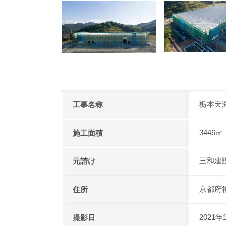
栃本天
工事名称
3446㎡
施工面積
三和建
元請け
京都府
住所
2021年
撮影日