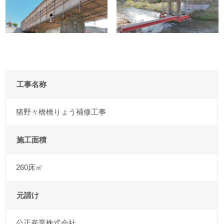
工事名称
猪野々橋橋りょう補修工事
施工面積
260床㎡
元請け
公正産業株式会社