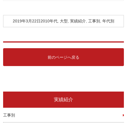
2019年3月22日
投
2010年代
カ
,
大型
,
実績紹介
,
工事別
,
年代別
稿
テ
日:
ゴ
リ
ー
前のページへ戻る
実績紹介
工事別