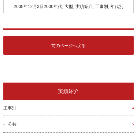
2008年12月3日
投
2000年代
カ
,
大型
,
実績紹介
,
工事別
,
年代別
稿
テ
日:
ゴ
リ
ー
前のページへ戻る
実績紹介
工事別
公共